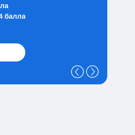
ала
4 балла