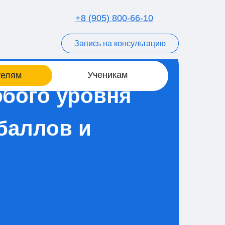
+8 (905) 800-66-10
Запись на консультацию
Ученикам
телям
юбого уровня
 баллов и