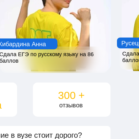
Русец
Кибардина Анна
Сдала
Сдала ЕГЭ по русскому языку на 86
балло
баллов
300 +
а
отзывов
ие в вузе стоит дорого?