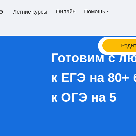
Онлайн
Помощь
Летние курсы
Э
Роди
Готовим с л
к ЕГЭ на 80+
к ОГЭ на 5