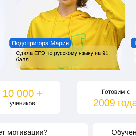
Подопригора Мария
Сдала ЕГЭ по русскому языку на 91
балл
10 000 +
Готовим c
2009 год
учеников
ет мотивации?
Обучен