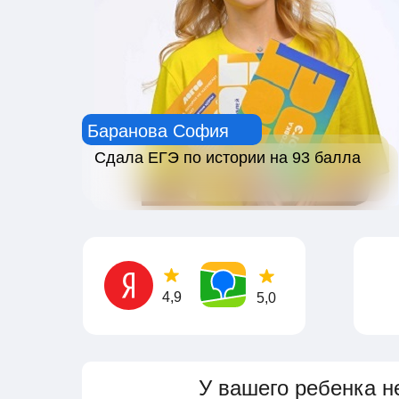
Баранова София
Сдала ЕГЭ по истории на 93 балла
4,9
5,0
У вашего ребенка н