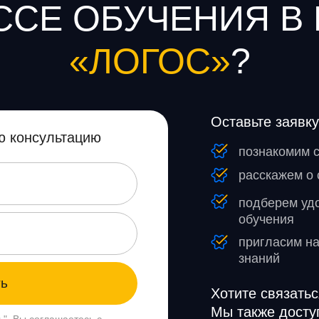
СЕ ОБУЧЕНИЯ В
«ЛОГОС»
?
Оставьте заявку
ю консультацию
познакомим 
расскажем о 
подберем уд
обучения
пригласим на
знаний
ть
Хотите связатьс
Мы также досту